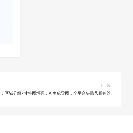
下一篇
O专业版免激活，区域分组×甘特图增强，AI生成导图，全平台头脑风暴神器